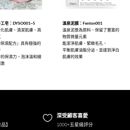
工皂：DYSO001~5
溫泉泥膜：Fenton001
活化肌膚、清潔肌膚、高
溫泉泥漿為原料、保留了豐富的
感
物質微量元素
GA保濕配方』具有極強的
能潔淨肌膚、緊緻毛孔、
力
平衡肌膚油脂分泌、並達到淨白
膚的保濕力，泡沫溫和細
肌膚的效果
刺激
深受顧客喜愛

食品】
1000+五星級評分