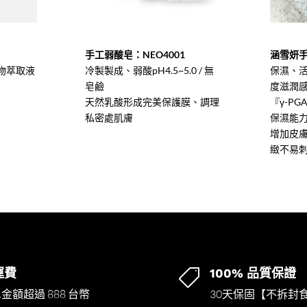
手工弱酸皂：NEO4001
涵雪妍手
物萃取液
冷製製成、弱酸pH4.5~5.0 / 無
保濕、
皂鹼
度滋潤
天然乳酸形成完美保護膜、調理
『γ-P
私密處肌膚
保濕能
增加皮
緻不易
運費
100% 品質保證

金額超過 888 台幣
30天保固【不拆封