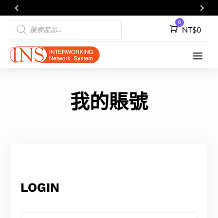
Products
0
Cart
NT$
0
search
我的賬號
LOGIN