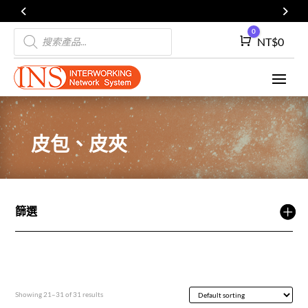
Products
0
Cart
NT$
0
search
皮包、皮夾
篩選
Showing 21–31 of 31 results