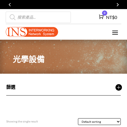
Products
0
Cart
NT$
0
search
光學設備
篩選
Showing the single result