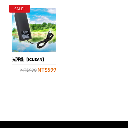
SALE!
光淨能【ICLEAN】
NT$
599
Original
Current
NT$
990
price
price
was:
is:
NT$990.
NT$599.