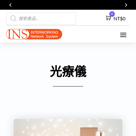
Products
0
Cart
NT$
0
search
光療儀