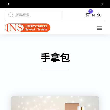
Products
0
Cart
NT$
0
search
手拿包