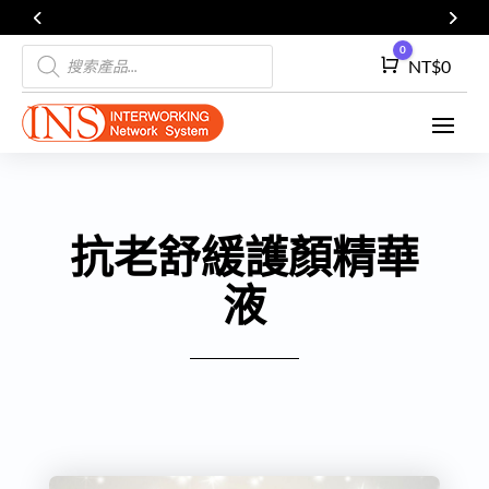
Products
0
Cart
NT$
0
search
抗老舒緩護顏精華
液