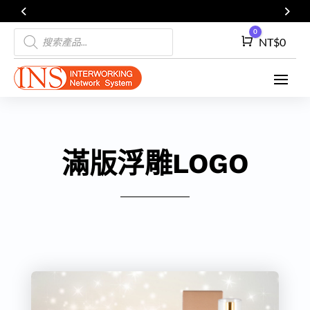
Products
0
Cart
NT$
0
search
滿版浮雕LOGO