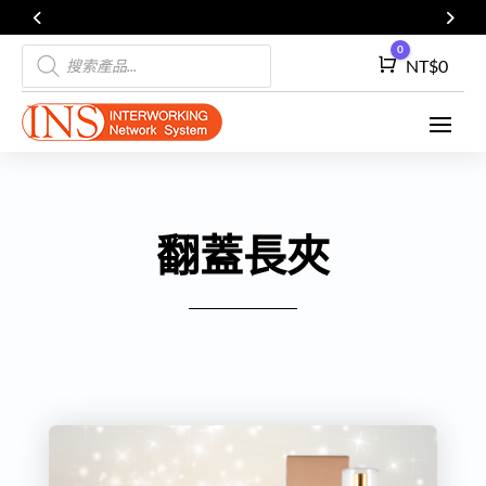
Products
0
Cart
NT$
0
search
翻蓋長夾