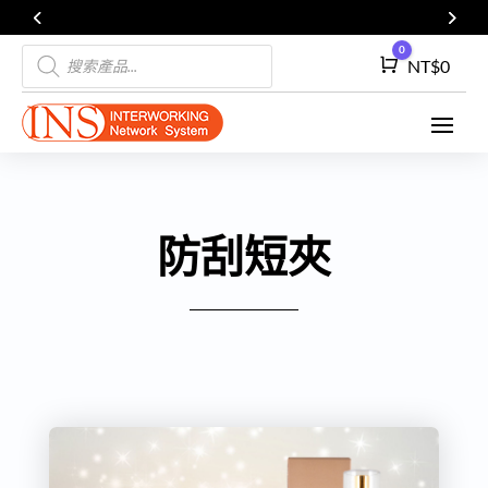
Products
0
Cart
NT$
0
search
防刮短夾