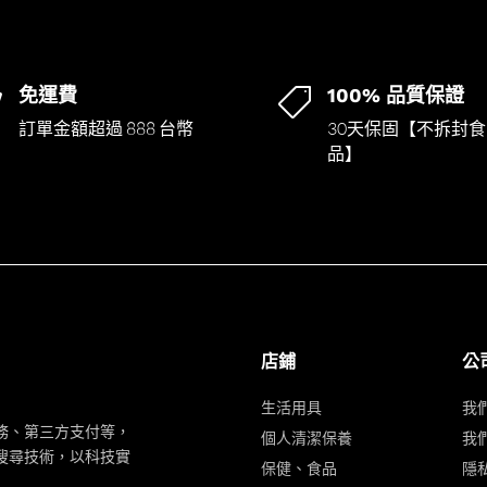
免運費
100% 品質保證


訂單金額超過 888 台幣
30天保固【不拆封食
品】
店鋪
公
生活用具
我
務、第三方支付等，
個人清潔保養
我
搜尋技術，以科技實
保健、食品
隱