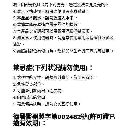
壞，因部分的LED為不可見光，您是無法看見亮光的。
4. 效果之快或慢，取決於使用者本身體質。
5.
本產品不防水，請勿近浸入水中
。
6. 重摔本產品易造成電子零件的損毀。
7. 本產品之光源部可以用藥用酒精擦拭清潔。
8. 如果多人使用儀器時，請經常使用藥用酒精擦拭殺菌及
清潔 。
9. 如照射部位有傷口時，務必與醫生商議同意方可使用 。
禁忌症(下列狀況請勿使用)：
1. 懷孕中的女性，請勿照射腹部、胸部及背部。
2. 急性發炎部位。
3. 可能會引起內出血之疾病。
4. 細菌感染的傷口。
5. 罹患傳染病時，請勿交叉互換使用。
衛署醫器製字第002482號(許可證已
逾有效期)：