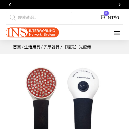
Products
0
Cart
NT$
0
search
首頁
/
生活用具
/
光學器具
/ 【嶸元】光療儀