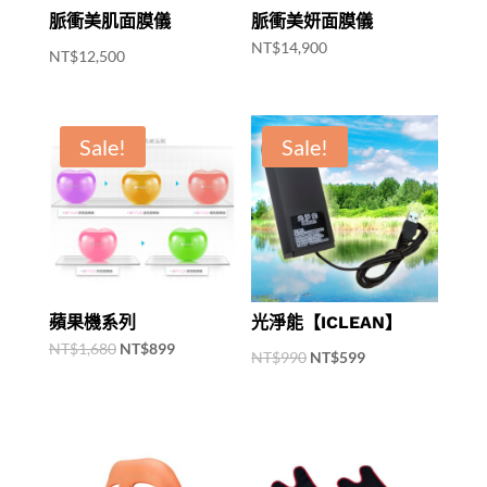
脈衝美肌面膜儀
脈衝美妍面膜儀
NT$
14,900
NT$
12,500
Sale!
Sale!
蘋果機系列
光淨能【ICLEAN】
Original
Current
NT$
1,680
NT$
899
Original
Current
NT$
990
NT$
599
price
price
price
price
was:
is:
was:
is:
NT$1,680.
NT$899.
NT$990.
NT$599.