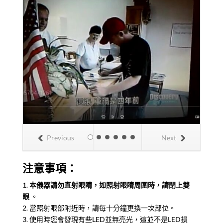
Previous
Next
注意事項：
1.
本儀器請勿直射眼睛，如照射眼睛周圍時，請閉上雙
眼
。
2. 當照射眼部附近時，請每十分鐘更換一次部位。
3. 使用時您會發現有些LED並無亮光，這並不是LED損