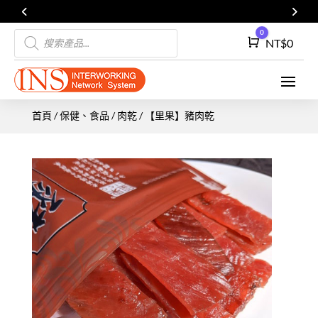
Products
0
Cart
NT$
0
search
首頁
/
保健、食品
/
肉乾
/ 【里果】豬肉乾