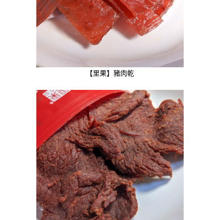
【里果】豬肉乾