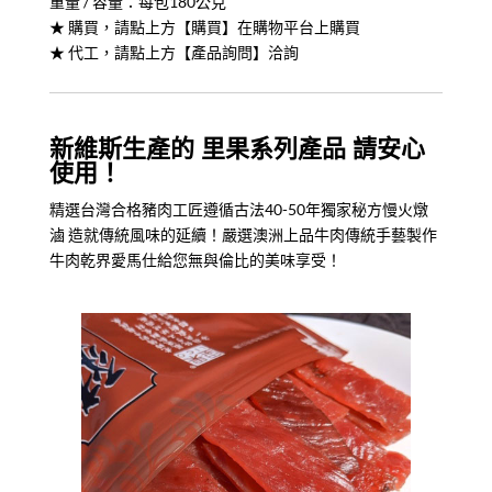
重量 / 容量：每包180公克
★ 購買，請點上方【購買】在購物平台上購買
★ 代工，請點上方【產品詢問】洽詢
新維斯生產的 里果系列產品 請安心
使用！
精選台灣合格豬肉工匠遵循古法40-50年獨家秘方慢火燉
滷 造就傳統風味的延續！嚴選澳洲上品牛肉傳統手藝製作
牛肉乾界愛馬仕給您無與倫比的美味享受！