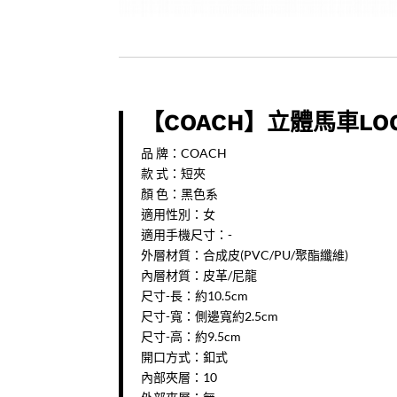
【COACH】立體馬車L
品 牌：COACH
款 式：短夾
顏 色：黑色系
適用性別：女
適用手機尺寸：-
外層材質：合成皮(PVC/PU/聚酯纖維)
內層材質：皮革/尼龍
尺寸-長：約10.5cm
尺寸-寬：側邊寬約2.5cm
尺寸-高：約9.5cm
開口方式：釦式
內部夾層：10