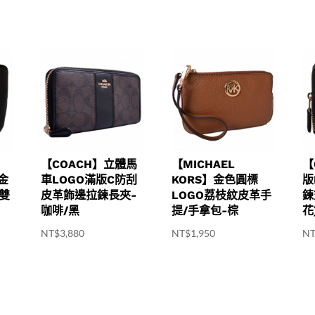
【COACH】立體馬
【MICHAEL
【
T金
車LOGO滿版C防刮
KORS】金色圓標
版
革雙
皮革飾邊拉鍊長夾-
LOGO荔枝紋皮革手
鍊
咖啡/黑
提/手拿包-棕
花
NT$
3,880
NT$
1,950
N