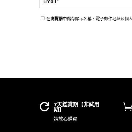
在
瀏覽器
中儲存顯示名稱、電子郵件地址及個
7天鑑賞期【非試用

期】
請放心購買