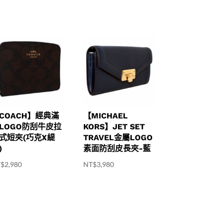
COACH】經典滿
【MICHAEL
LOGO防刮牛皮拉
KORS】JET SET
式短夾(巧克X緹
TRAVEL金屬LOGO
)
素面防刮皮長夾-藍
T$
2,980
NT$
3,980