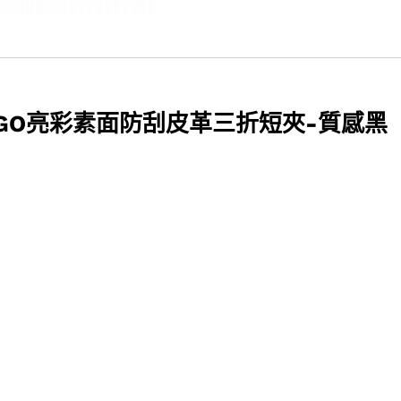
OGO亮彩素面防刮皮革三折短夾-質感黑