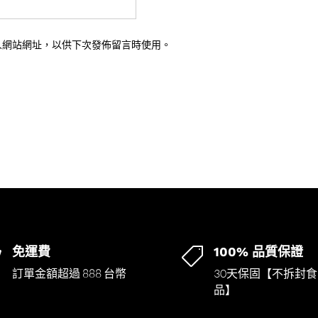
人網站網址，以供下次發佈留言時使用。
免運費
100% 品質保證


訂單金額超過 888 台幣
30天保固【不拆封食
品】