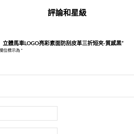
評論和星級
【COACH】立體馬車LOGO亮彩素面防刮皮革三折短夾-質感黑”
欄位標示為
*