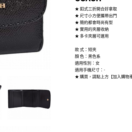
★ 釦式三折開合好拿取
★ 尺寸小方便攜帶出門
★ 簡約都會時尚有型
★ 實用的夾層收納
★ 多卡夾層可運用
款 式：短夾
顏 色：黑色系
適用性別：女
適用手機尺寸：-
★ 購買，請點上方【加入購物