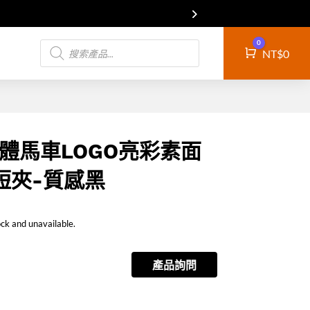
Products
0
Cart
NT$
0
search
立體馬車LOGO亮彩素面
短夾-質感黑
ock and unavailable.
產品詢問