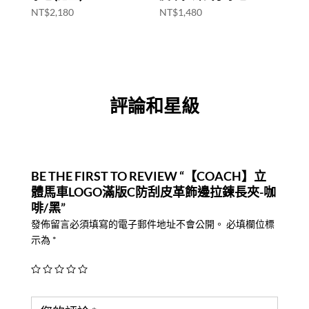
NT$
2,180
NT$
1,480
評論和星級
BE THE FIRST TO REVIEW “【COACH】立
體馬車LOGO滿版C防刮皮革飾邊拉鍊長夾-咖
啡/黑”
發佈留言必須填寫的電子郵件地址不會公開。
必填欄位標
示為
*