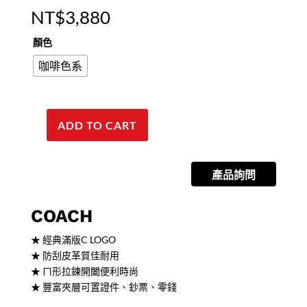
NT$
3,880
顏色
咖啡色系
ADD TO CART
【COACH】
立
體
產品詢問
馬
車
LOGO
COACH
滿
★ 經典滿版C LOGO
版
★ 防刮皮革質佳耐用
C
★ ㄇ形拉鍊開闔便利時尚
防
★ 豐富夾層可置證件、鈔票、零錢
刮
皮