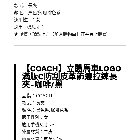
款 式：長夾
革
顏 色：黑色系, 咖啡色系
飾
適用性別：女
邊
適用手機尺寸：-
拉
★ 購買，請點上方【加入購物車】在平台上購買
鍊
長
夾-
咖
啡/
【COACH】立體馬車LOGO
黑
滿版C防刮皮革飾邊拉鍊長
quantity
夾-咖啡/黑
品 牌：COACH
款 式：長夾
顏 色：黑色系, 咖啡色系
適用性別：女
適用手機尺寸：-
外層材質：牛皮
內層材質：皮革/尼龍