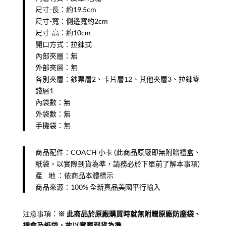
尺寸-長：約19.5cm
尺寸-寬：側邊寬約2cm
尺寸-高：約10cm
開口方式：拉鍊式
內部夾層：無
外部夾層：無
各別夾層：鈔票層2、卡片層12、其他夾層3、拉鍊零
錢層1
內袋數：無
外袋數：無
手機袋：無
商品配件：COACH 小卡 (此商品原廠即無附贈禮盒、
紙袋，以實際到貨為準，請務必於下單前了解本事項)
產 地 ：依商品本體標示
商品來源：100% 全新真品美國平行輸入
注意事項：
※ ​此商品於原廠購買時就無附贈原廠防塵袋、
禮盒及紙袋，故以實際到貨為準