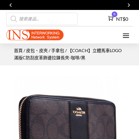
Products
0
Cart
NT$
0
search
首頁
/
皮包、皮夾
/
手拿包
/ 【COACH】立體馬車LOGO
滿版C防刮皮革飾邊拉鍊長夾-咖啡/黑