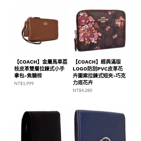
【COACH】金屬馬車荔
【COACH】經典滿版
枝皮革雙層拉鍊式小手
LOGO防刮PVC皮革花
拿包-焦糖棕
卉圖案拉鍊式短夾-巧克
力底花卉
NT$
1,999
NT$
4,280