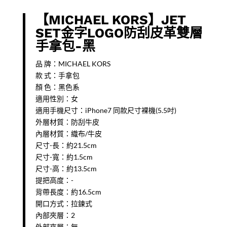
【MICHAEL KORS】JET
SET金字LOGO防刮皮革雙層
手拿包-黑
品 牌：MICHAEL KORS
款 式：手拿包
顏 色：黑色系
適用性別：女
適用手機尺寸：iPhone7 同款尺寸裸機(5.5吋)
外層材質：防刮牛皮
內層材質：織布/牛皮
尺寸-長：約21.5cm
尺寸-寬：約1.5cm
尺寸-高：約13.5cm
提把高度：-
背帶長度：約16.5cm
開口方式：拉鍊式
內部夾層：2
外部夾層：無