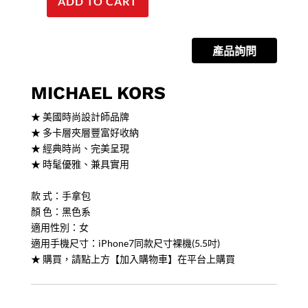
ADD TO CART
【MICHAEL
KORS】
JET
產品詢問
SET
金
字
MICHAEL KORS
LOGO
★ 美國時尚設計師品牌
防
★ 多卡層夾層豐富好收納
刮
★ 經典時尚、完美呈現
皮
★ 時髦優雅、兼具實用
革
雙
款 式：手拿包
層
顏 色：黑色系
手
適用性別：女
拿
適用手機尺寸：iPhone7同款尺寸裸機(5.5吋)
包-
★ 購買，請點上方【加入購物車】在平台上購買
黑
quantity