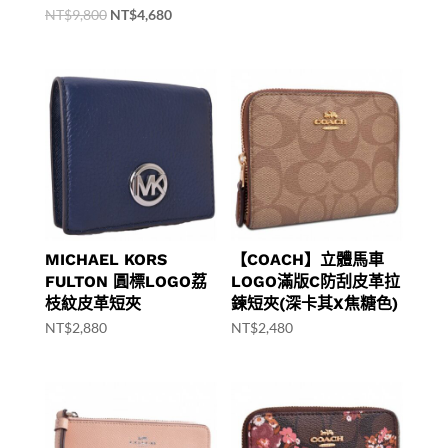
Original
Current
NT$
9,800
NT$
4,680
price
price
was:
is:
NT$9,800.
NT$4,680.
MICHAEL KORS
【COACH】立體馬車
FULTON 圓標LOGO荔
LOGO滿版C防刮皮革拉
枝紋皮革短夾
鍊短夾(深卡其X焦糖色)
NT$
2,880
NT$
2,480