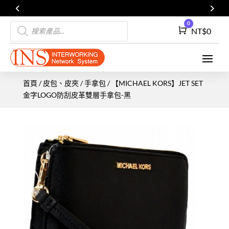
Products
0
Cart
NT$
0
search
首頁
/
皮包、皮夾
/
手拿包
/ 【MICHAEL KORS】JET SET
金字LOGO防刮皮革雙層手拿包-黑