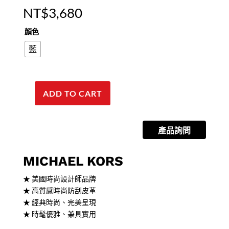
NT$
3,680
顏色
藍
ADD TO CART
【MICHAEL
KORS】
JET
產品詢問
SET
TRAVEL
金
MICHAEL KORS
字
★ 美國時尚設計師品牌
LOGO
★ 高質感時尚防刮皮革
素
★ 經典時尚、完美呈現
面
★ 時髦優雅、兼具實用
防
刮