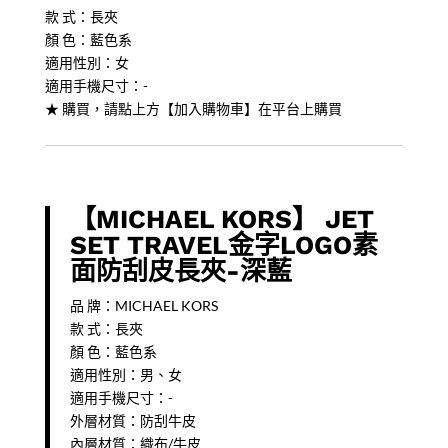
款 式：長夾
皮
顏 色：藍色系
長
適用性別：女
夾-
適用手機尺寸：-
深
★ 購買，請點上方【加入購物車】在平台上購買
藍
quantity
【MICHAEL KORS】 JET
SET TRAVEL金字LOGO素
面防刮皮長夾-深藍
品 牌：MICHAEL KORS
款 式：長夾
顏 色：藍色系
適用性別：男、女
適用手機尺寸：-
外層材質：防刮牛皮
內層材質：織布/牛皮