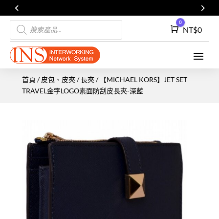
Products
0
Cart
NT$
0
search
首頁
/
皮包、皮夾
/
長夾
/ 【MICHAEL KORS】JET SET
TRAVEL金字LOGO素面防刮皮長夾-深藍