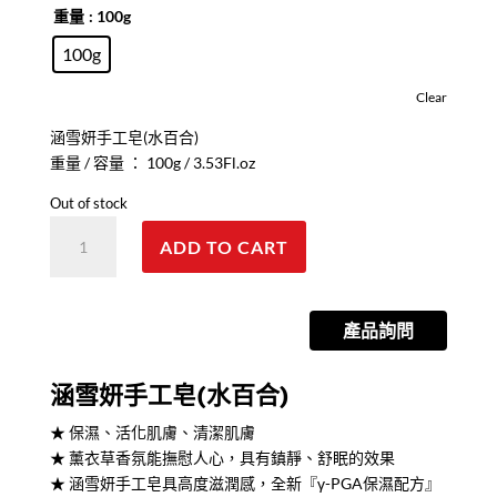
重量
: 100g
100g
Clear
涵雪妍手工皂(水百合)
重量 / 容量 ： 100g / 3.53Fl.oz
Out of stock
手
ADD TO CART
工
皂
【水
產品詢問
百
合】
quantity
涵雪妍手工皂(水百合)
★ 保濕、活化肌膚、清潔肌膚
★ 薰衣草香氛能撫慰人心，具有鎮靜、舒眠的效果
★ 涵雪妍手工皂具高度滋潤感，全新『γ-PGA保濕配方』