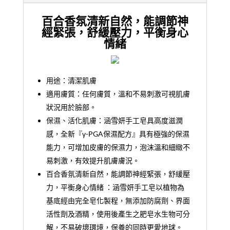
百合香氛清新自然，能調節神
經緊張，舒緩壓力，平衡身心
情緒
用途：
清潔肌膚
適用膚質：
任何膚質，溫和不易刺激可視肌膚
狀況用於臉部。
保濕、活化肌膚：
涵雪妍手工皂具高度滋潤
感，全新『γ-PGA保濕配方』具有極強的保濕
能力，可增加皮膚的保濕力，泡沫溫和細緻不
易刺激，有效提升肌膚膚況。
百合香氛清新自然，能調節神經緊張，舒緩壓
力，平衡身心情緒 ：
涵雪妍手工皂以植物為
基底經由完全皂化製程，無添加防腐劑、界面
活性劑及酒精，使用後產生之肥皂水生物可分
解，不易破壞環境，保養的同時更愛地球。