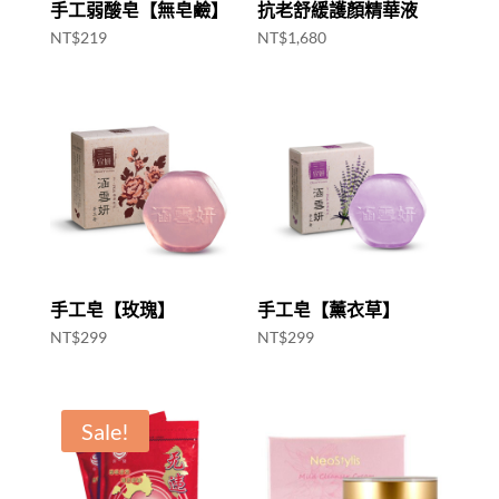
手工弱酸皂【無皂鹼】
抗老舒緩護顏精華液
NT$
219
NT$
1,680
手工皂【玫瑰】
手工皂【薰衣草】
NT$
299
NT$
299
Sale!