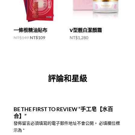
一條根精油貼布
V型靚白潔顏霜
Original
Current
NT$
149
NT$
109
NT$
1,280
price
price
was:
is:
NT$149.
NT$109.
評論和星級
BE THE FIRST TO REVIEW “手工皂【水百
合】”
發佈留言必須填寫的電子郵件地址不會公開。
必填欄位標
示為
*