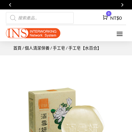
Products
0
Cart
NT$
0
search
首頁
/
個人清潔保養
/
手工皂
/ 手工皂【水百合】