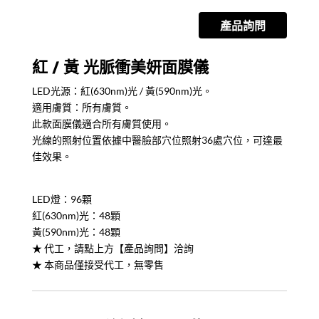
肌
產品詢問
面
膜
儀
紅 / 黃 光脈衝美妍面膜儀
quantity
LED光源：紅(630nm)光 / 黃(590nm)光。
適用膚質：所有膚質。
此款面膜儀適合所有膚質使用。
光線的照射位置依據中醫臉部穴位照射36處穴位，可達最
佳效果。
LED燈：96顆
紅(630nm)光：48顆
黃(590nm)光：48顆
★ 代工，請點上方【產品詢問】洽詢
★ 本商品僅接受代工，無零售