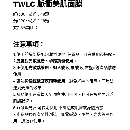
TWLC 脈衝美肌面膜
紅(630nm)光：48顆
黃(590nm)光：48顆
共計96顆LED
注意事項：
1.使用前請勿搭配(光敏性)酸性保養品；可在使用後搭配。
2.
皮膚對光敏感者、孕婦請勿使用
。
3.
正使用光敏感藥劑，如 A酸 及 果酸 及 左旋c 等產品請勿
使用
。
4.
請勿與傳統紙面膜同時使用
，避免光線的阻隔，而無法
達到光照的效果。
5.初期使用建議每天早晚各使用一次，即可在短期內改善
肌膚狀況。
6.非聚焦光源,可長期使用,不會造成肌膚或身體負擔。
7.本商品通過安全性測試，無電磁波、輻射、光害等副作
用，請放心使用。