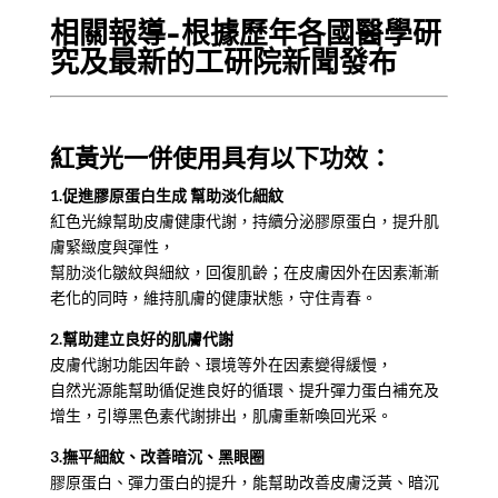
相關報導-
根據歷年各國醫學研
究及最新的工研院新聞發布
紅黃光一併使用具有以下功效：
1.促進膠原蛋白生成 幫助淡化細紋
紅色光線幫助皮膚健康代謝，持續分泌膠原蛋白，提升肌
膚緊緻度與彈性，
幫肋淡化皺紋與細紋，回復肌齡；在皮膚因外在因素漸漸
老化的同時，維持肌膚的健康狀態，守住青春。
2.幫助建立良好的肌膚代謝
皮膚代謝功能因年齡、環境等外在因素變得緩慢，
自然光源能幫助循促進良好的循環、提升彈力蛋白補充及
增生，引導黑色素代謝排出，肌膚重新喚回光采。
3.撫平細紋、改善暗沉、黑眼圈
膠原蛋白、彈力蛋白的提升，能幫助改善皮膚泛黃、暗沉