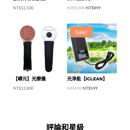
Original
Current
NT$
12,500
NT$
1,680
NT$
899
price
price
was:
is:
NT$1,680.
NT$899.
Sale!
【嶸元】光療儀
光淨能【ICLEAN】
Original
Current
NT$
12,800
NT$
990
NT$
599
price
price
was:
is:
NT$990.
NT$599.
評論和星級