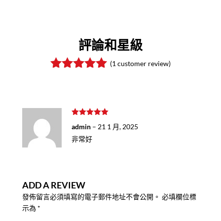
評論和星級
(
1
customer review)
Rated
5.00
out of 5
based on
customer
rating
Rated
5
out
admin
–
21 1 月, 2025
of 5
非常好
ADD A REVIEW
發佈留言必須填寫的電子郵件地址不會公開。
必填欄位標
示為
*