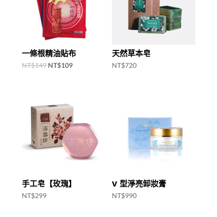
一條根精油貼布
天然草本皂
Original
Current
NT$
149
NT$
109
NT$
720
price
price
was:
is:
NT$149.
NT$109.
手工皂【玫瑰】
V 型淨亮卸妝膏
NT$
299
NT$
990