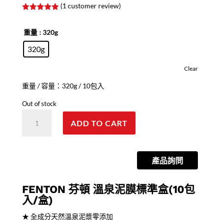
(
1
customer review)
Rated
5.00
out of 5
based on
重量
: 320g
customer
rating
320g
Clear
重量 / 容量：320g / 10包入
Out of stock
Fenton
ADD TO CART
溫
泉
泥
產品詢問
膜
quantity
FENTON 芬頓 溫泉泥膜標準盒(10包
入/盒)
★ 全成分天然溫泉泥漿零添加