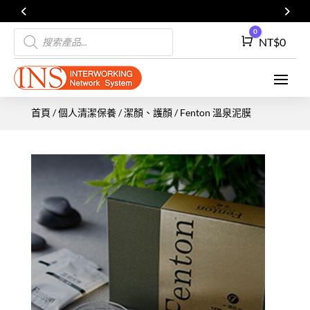
Products
0
Cart
NT$
0
search
首頁
/
個人清潔保養
/
潔顏、護顏
/ Fenton 溫泉泥膜